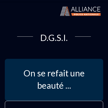
D.G.S.I.
On se refait une
beauté ...