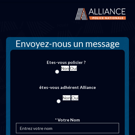
Envoyez-nous un message
Etes-vous policier ?
Non
Oui
êtes-vous adhérent Alliance
Non
Oui
* Votre Nom