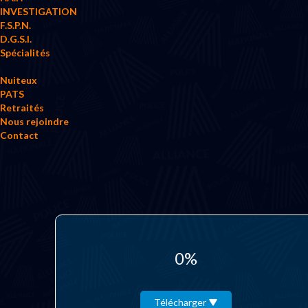
INVESTIGATION
F.S.P.N.
D.G.S.I.
Spécialités
Nuiteux
PATS
Retraités
Nous rejoindre
Contact
0%
Télécharger