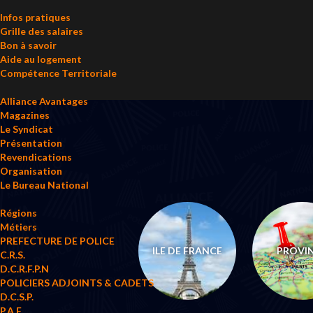
Infos pratiques
Grille des salaires
Bon à savoir
Aide au logement
Compétence Territoriale
Alliance Avantages
Magazines
Le Syndicat
Présentation
Revendications
Organisation
Le Bureau National
Régions
Métiers
PREFECTURE DE POLICE
ILE DE FRANCE
PROVI
C.R.S.
D.C.R.F.P.N
POLICIERS ADJOINTS & CADETS
D.C.S.P.
P.A.F.