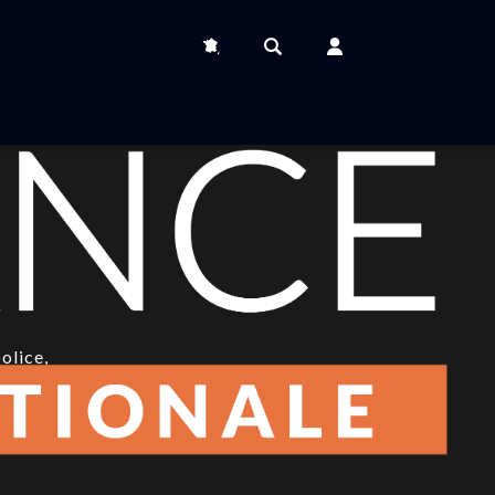
olice,
SIC et