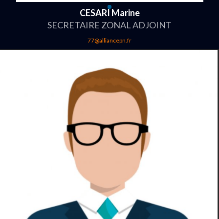
CESARI Marine
SECRETAIRE ZONAL ADJOINT
77@alliancepn.fr