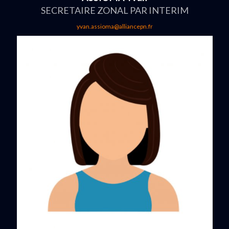
SECRETAIRE ZONAL PAR INTERIM
yvan.assioma@alliancepn.fr