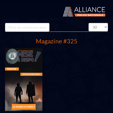
Champ
Affichage
de
#
filtre
Magazine #325