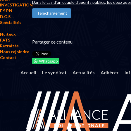
Dans le cas d'un couple d'agents publics, les deux age
INVESTIGATION
F.S.P.N.
Téléchargement
D.G.S.I.
Spécialités
Nuiteux
PATS
Partager ce contenu
Retraités
Nous rejoindre
Contact
Whatsapp
Accueil
Le syndicat
Actualités
Adhérer
In