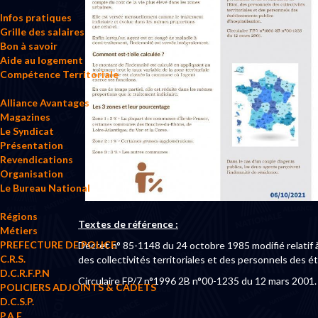
Infos pratiques
Grille des salaires
Bon à savoir
Aide au logement
Compétence Territoriale
Alliance Avantages
Magazines
Le Syndicat
Présentation
Revendications
Organisation
Le Bureau National
Régions
Textes de référence :
Métiers
PREFECTURE DE POLICE
Décret n° 85-1148 du 24 octobre 1985 modifié relatif à 
C.R.S.
des collectivités territoriales et des personnels des é
D.C.R.F.P.N
Circulaire FP/7 n°1996 2B n°00-1235 du 12 mars 2001.
POLICIERS ADJOINTS & CADETS
D.C.S.P.
P.A.F.