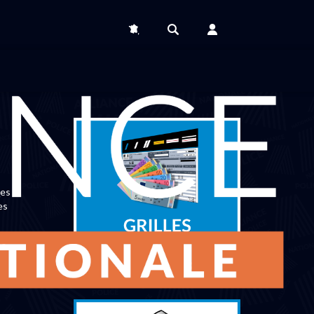
des
es
ue