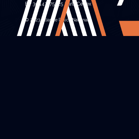
BP 30447, 75525 Paris Cedex 11
© 2023 Alliance Police Nationale.
Infos pratiques
Grille des salaires
Bon à savoir
Aide au logement
Compétence Territoriale
Partenaires
Réserve opérationnelle
Alliance Avantages
Magazines
Le Syndicat
Présentation