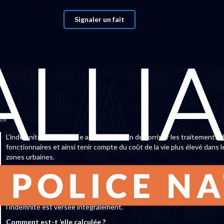
Signaler un fait
ir
Indemnité de résidence
oir
L'indemnité de résidence a été créée afin de corriger les traitements 
fonctionnaires et ainsi tenir compte du coût de la vie plus élevé dans l
zones urbaines.
Elle est versée mensuellement comme le traitement indiciaire et évol
dans les mêmes proportions que celui-ci.
Enfin lorsqu'un agent est en congé de maladie à demi-traitement,
l'indemnité est versée intégralement.
Comment est-t ‘elle calculée ?