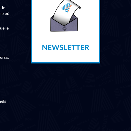
 le
une où
ue le
orse.
nels