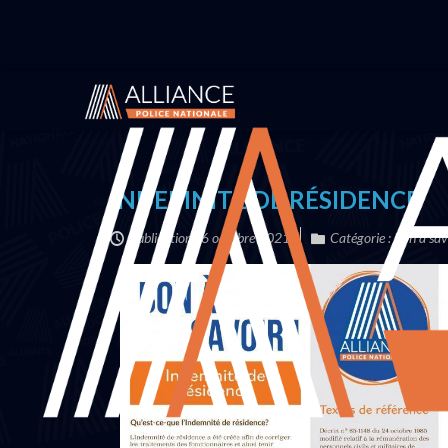
Vous êtes ici :
Accueil
Infos pratiques
Bon à savo
INDEMNITÉ DE RÉSIDENCE
Publication : 6 octobre 2021
Catégorie :
Bon à sav