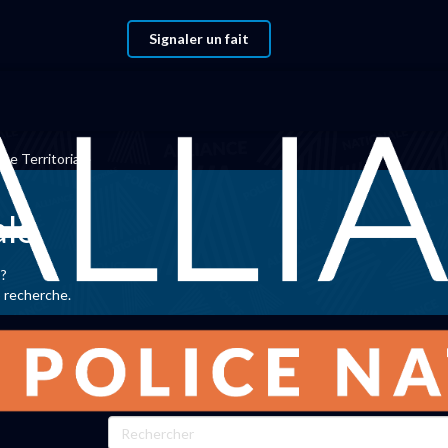
Signaler un fait
e Territoriale
ale
 ?
p recherche.