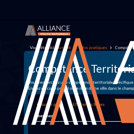
Vous êtes ici :
Accueil
Infos pratiques
Compétenc
Compétence Territori
Vous recherchez une compétence territoriale spécifique
Entrez un code postal ou le nom d'une ville dans le cham
Grouper par
Effacer les filtres
Chercher: