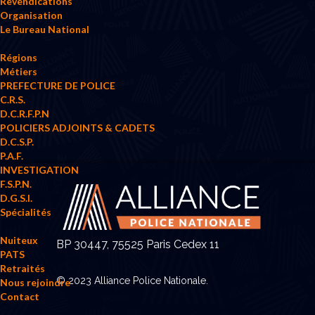
Revendications
Organisation
Le Bureau National
Régions
Métiers
PREFECTURE DE POLICE
C.R.S.
D.C.R.F.P.N
POLICIERS ADJOINTS & CADETS
D.C.S.P.
P.A.F.
INVESTIGATION
F.S.P.N.
D.G.S.I.
Spécialités
Nuiteux
BP 30447, 75525 Paris Cedex 11
PATS
Retraités
© 2023 Alliance Police Nationale.
Nous rejoindre
Contact