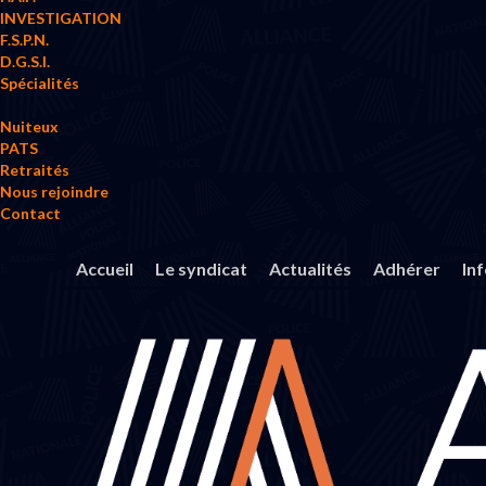
INVESTIGATION
F.S.P.N.
D.G.S.I.
Spécialités
Nuiteux
PATS
Retraités
Nous rejoindre
Contact
Accueil
Le syndicat
Actualités
Adhérer
In