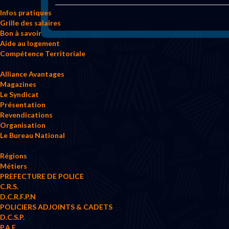
Infos pratiques
Grille des salaires
Bon à savoir
Aide au logement
Compétence Territoriale
Alliance Avantages
Magazines
Le Syndicat
Présentation
Revendications
Organisation
Le Bureau National
Régions
Métiers
PREFECTURE DE POLICE
C.R.S.
D.C.R.F.P.N
POLICIERS ADJOINTS & CADETS
D.C.S.P.
P.A.F.