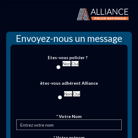
Envoyez-nous un message
Etes-vous policier ?
Non
Oui
êtes-vous adhérent Alliance
Non
Oui
* Votre Nom
* Votre prénom