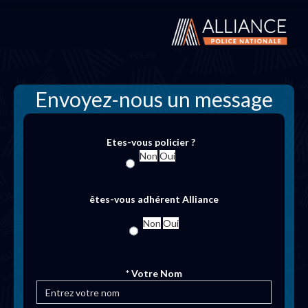
Envoyez-nous un message
Etes-vous policier ?
Non
Oui
êtes-vous adhérent Alliance
Non
Oui
* Votre Nom