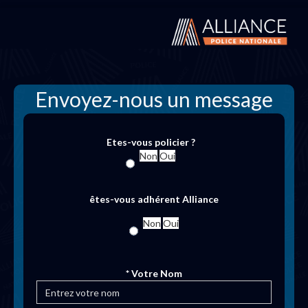
Envoyez-nous un message
Etes-vous policier ?
Non
Oui
êtes-vous adhérent Alliance
Non
Oui
* Votre Nom