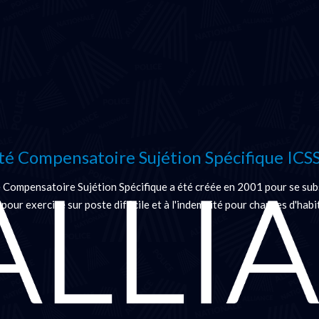
é Compensatoire Sujétion Spécifique ICS
 Compensatoire Sujétion Spécifique a été créée en 2001 pour se subs
 pour exercice sur poste difficile et à l'indemnité pour charges d'habi