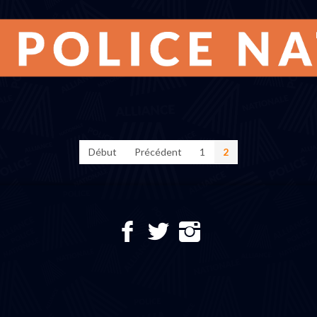
Début
Précédent
1
2