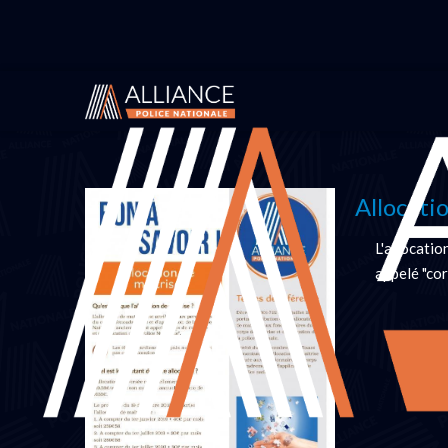
Vous êtes ici :
Accueil
Infos pratiques
Bon à savo
Allocati
L'allocatio
appelé "cor