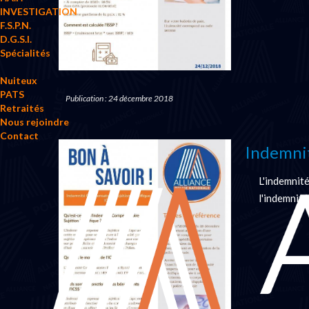
INVESTIGATION
F.S.P.N.
D.G.S.I.
Spécialités
Nuiteux
PATS
Publication : 24 décembre 2018
Retraités
Nous rejoindre
Contact
Indemnit
L'indemnité
l'indemnité