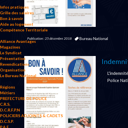
Infos pratiques
Grille des salaires
Bon à savoir
Aide au logement
Compétence Territoriale
Bureau National
Publication : 25 décembre 2018
Alliance Avantages
Magazines
Le Syndicat
Présentation
Indemnit
Revendications
Organisation
L'indemnité
Le Bureau National
Police Nat
Régions
Métiers
PREFECTURE DE POLICE
C.R.S.
D.C.R.F.P.N
POLICIERS ADJOINTS & CADETS
D.C.S.P.
P.A.F.