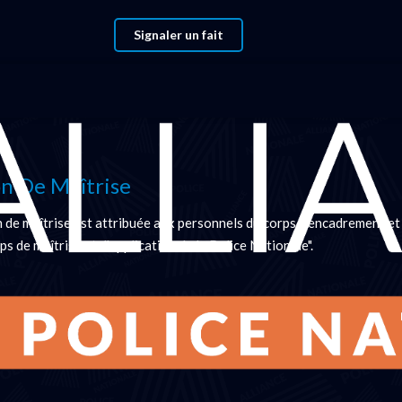
Signaler un fait
ir
on De Maîtrise
n de maîtrise est attribuée aux personnels du corps d'encadrement et
ps de maîtrise et d'application de la Police Nationale".