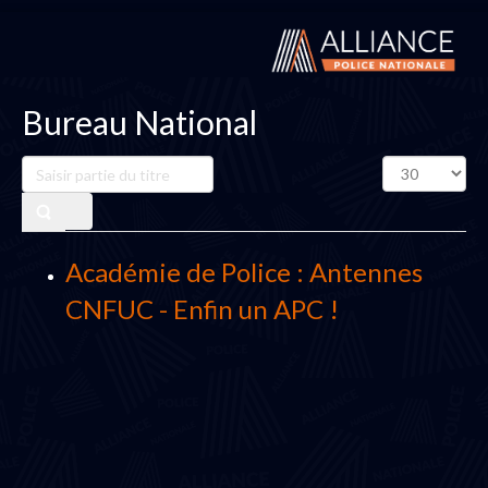
Bureau National
Saisir
Affichage
partie
#
du
titre
Académie de Police : Antennes
CNFUC - Enfin un APC !