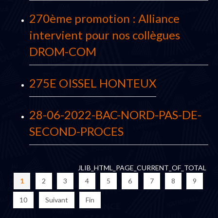
270ème promotion : Alliance
intervient pour nos collègues
DROM-COM
275E OISSEL HONTEUX
28-06-2022-BAC-NORD-PAS-DE-
SECOND-PROCES
JLIB_HTML_PAGE_CURRENT_OF_TOTAL
1
2
3
4
5
6
7
8
9
10
Suivant
Fin