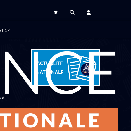
et 17
s à
onner