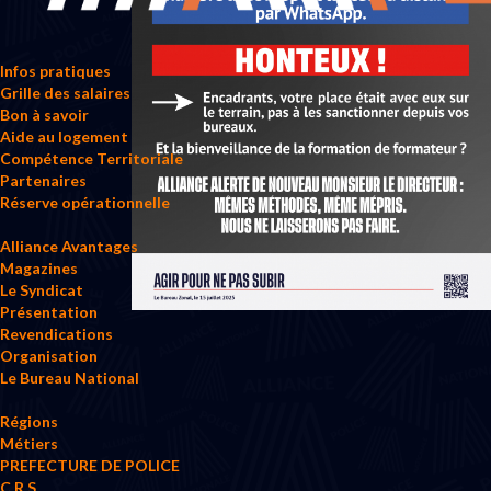
Infos pratiques
Grille des salaires
Bon à savoir
Aide au logement
Compétence Territoriale
Partenaires
Réserve opérationnelle
Alliance Avantages
Magazines
Le Syndicat
Présentation
Revendications
Organisation
Le Bureau National
Régions
Métiers
PREFECTURE DE POLICE
C.R.S.