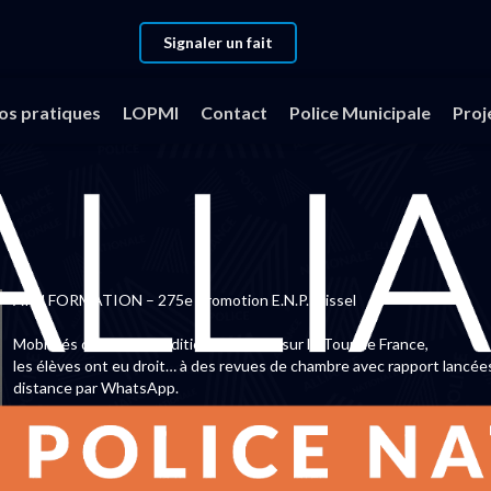
Signaler un fait
 HONTEUX
fos pratiques
LOPMI
Contact
Police Municipale
Proj
APN FORMATION – 275e Promotion E.N.P. Oissel
Mobilisés dans des conditions difficiles sur le Tour de France,
les élèves ont eu droit… à des revues de chambre avec rapport lancée
distance par WhatsApp.
👉 Honteux. Votre place était avec eux sur le terrain, pas à les sancti
depuis vos bureaux.
Et la bienveillance de la formation de formateur ?