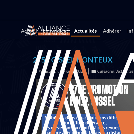
Vous êtes ici :
Accueil
Actualités
275E OISSEL
Accueil
Le syndicat
Actualités
Adhérer
In
275E OISSEL HONTEUX
Publication : 15 juillet 2025
Catégorie :
Actualités