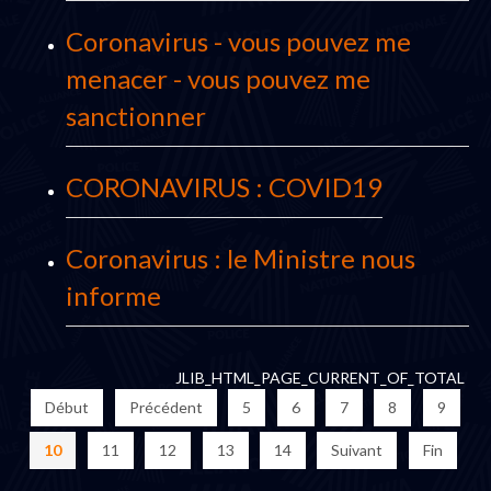
Coronavirus - vous pouvez me
menacer - vous pouvez me
sanctionner
CORONAVIRUS : COVID19
Coronavirus : le Ministre nous
informe
JLIB_HTML_PAGE_CURRENT_OF_TOTAL
Début
Précédent
5
6
7
8
9
10
11
12
13
14
Suivant
Fin