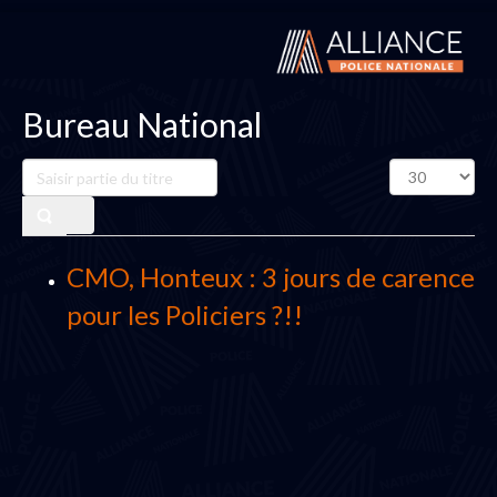
Bureau National
Saisir
Affichage
partie
#
du
titre
CMO, Honteux : 3 jours de carence
pour les Policiers ?!!